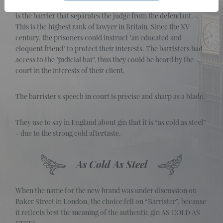
The word "barrister" derivates from the English word “bar”, it
is the barrier that separates the judge from the defendant.
This is the highest rank of lawyer in Britain. Since the XV
century, the prisoners could instruct "an educated and
eloquent friend" to protect their interests. The barristers had
access to the "judicial bar", thus they could be heard by the
court in the interests of their client.
The barrister's speech in court is precise and sharp as a blade.
They use to say in England about gin that it is “as cold as steel”
- due to the strong cold aftertaste.
As Cold As Steel
When the name for the new brand was under discussion on
Baker Street in London, the choice fell on “Barrister”, because
it reflects best the meaning of the authentic gin AS COLD AS