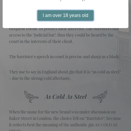
The word "barrister" derivates from the English word “bar”, it
is the barrier that separates the judge from the defendant.
This is the highest rank of lawyer in Britain. Since the XV
I am over 18 years old
century, the prisoners could instruct "an educated and
eloquent friend" to protect their interests. The barristers had
access to the "judicial bar", thus they could be heard by the
court in the interests of their client.
The barrister's speech in court is precise and sharp as a blade.
They use to say in England about gin that it is “as cold as steel”
- due to the strong cold aftertaste.
As Cold As Steel
When the name for the new brand was under discussion on
Baker Street in London, the choice fell on “Barrister”, because
it reflects best the meaning of the authentic gin AS COLD AS